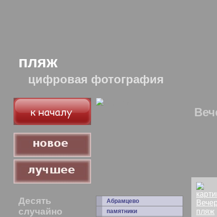
пляж
цифровая фотография
Веч
Десять
Абрамцево
случайно
памятники