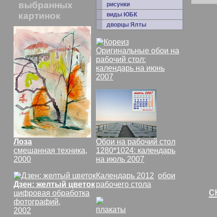
выбранных
рисунки
картинок
виды ЮБК
дворцы Ялты
Оригинальные обои на
рабочий стол:
календарь на июнь
комм
2007
(дов
еще 
суме
осве
Лоза
Обои на рабочий стол
Вече
смешанная техника,
1280*1024: календарь
2000
на июль 2007
В
Календарь 2012
,
обои
В
Дзен: желтый цветок
рабочего стола
с
цифровая обработка
фотографий,
В
плакаты
СССР
2002