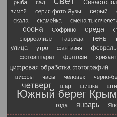
свет
Севастопо
рыба
сад
серый
зимой
серия фото Яузы
скала
скамейка
смена тысячелет
сосна
среда
Софрино
с
тень
сюрреализм
Таврида
улица
февраль
утро
фантазия
фэнтези
фотоаппарат
хризан
цифровая обработка фотографий
цифры
часы
человек
черно-б
четверг
шар
шишка
шти
Южный берег Крым
январь
года
Яп