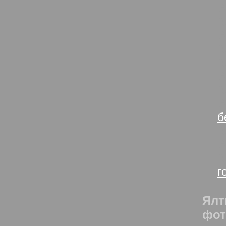
В
В
В
В
В
В
В
В
б
В
В
В
г
Ялт
фот