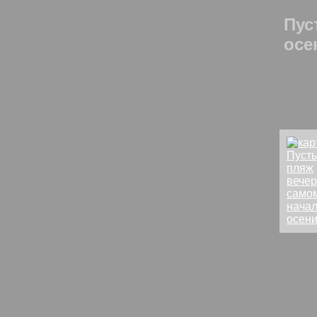
Пус
осе