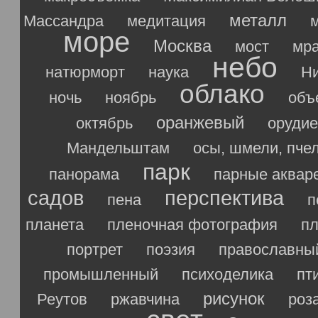
металл
Массандра
медитация
море
Москва
мост
мр
небо
натюрморт
наука
Ни
облако
ночь
ноябрь
объ
оранжевый
октябрь
орудие
Мандельштам
осы, шмели, пче
парк
панорама
парные аквар
садов
перспектива
пена
п
планета
пленочная фотография
п
портрет
поэзия
православны
промышленный
психоделика
пт
рисунок
Реутов
ржавчина
роз