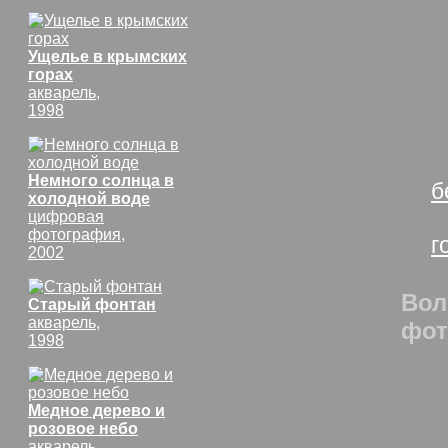
В
В
В
Ущелье в крымских
горах
В
акварель,
В
1998
В
В
Немного солнца в
б
холодной воде
В
цифровая
фотография,
г
2002
Вол
Старый фонтан
акварель,
фот
1998
Медное дерево и
розовое небо
акварель,