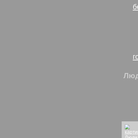
б
В
В
В
В
В
г
Люд