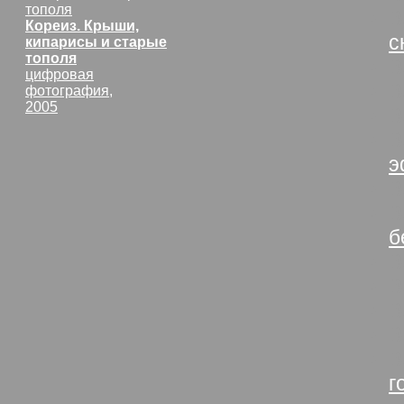
В
Кореиз. Крыши,
с
кипарисы и старые
тополя
В
цифровая
В
фотография,
2005
В
В
э
В
В
б
В
В
В
В
В
г