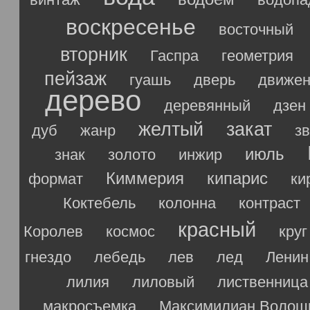
воскресенье
восточный
вторник
Гаспра
геометрия
пейзаж
гуашь
дверь
движен
дерево
деревянный
дзен
желтый
закат
дуб
жанр
з
июль
знак
золото
инжир
Киммерия
кипарис
формат
ки
Коктебель
колонна
контраст
красный
Королев
космос
круг
гнездо
лебедь
лев
лед
Ленин
лилия
лиловый
лиственница
макросъемка
Максимилиан Волош