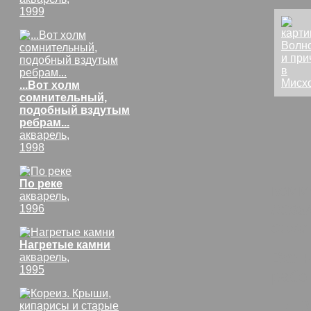
1999
...Вот холм
сомнительный,
подобный вздутым
ребрам...
акварель,
1998
По реке
комм
акварель,
невы
1996
если
Нагретые камни
Волн
акварель,
1995
раб
В