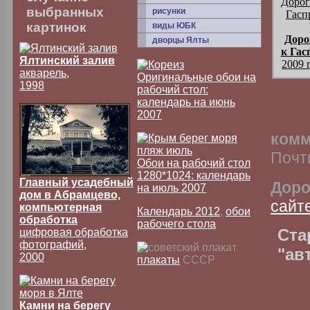
выбранных
рисунки
картинок
виды ЮБК
Доро
дворцы Ялты
к Гас
Ялтинский залив
2009 
акварель,
Оригинальные обои на
1998
рабочий стол:
календарь на июнь
2007
комм
Почт
Обои на рабочий стол
1280*1024: календарь
Главный усадебный
Доро
на июль 2007
дом в Абрамцево,
сайт
компьютерная
Календарь 2012
,
обои
обработка
рабочего стола
Ста
цифровая обработка
фотографий,
"ав
2000
плакаты
СССР
Камни на берегу