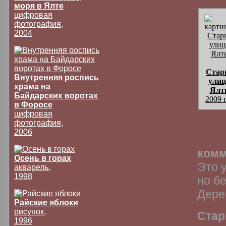
моря в Ялте
цифровая
фотография,
2004
Стар
Внутренняя роспись
ули
храма на
Ялт
Байдарских воротах
2009 
в Форосе
цифровая
фотография,
2006
комм
Осень в горах
Это 
акварель,
1998
но бе
Дере
Райские яблоки
рисунок,
Стар
1996