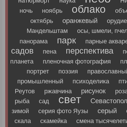
натюрморт
наука
Ни
облако
ночь
ноябрь
объ
оранжевый
октябрь
орудие
Мандельштам
осы, шмели, пче
парк
панорама
парные аквар
садов
перспектива
пена
п
планета
пленочная фотография
п
портрет
поэзия
православны
промышленный
психоделика
пт
рисунок
Реутов
ржавчина
роз
свет
Севастопо
рыба
сад
серый
зимой
серия фото Яузы
скала
скамейка
смена тысячелет