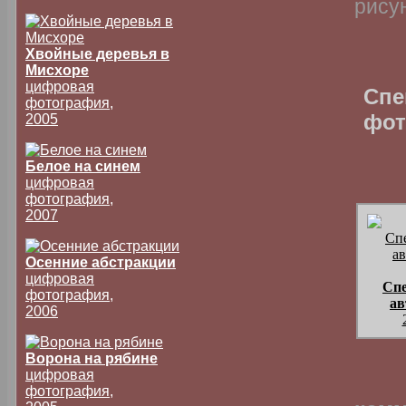
рису
Хвойные деревья в
Мисхоре
цифровая
Спе
фотография,
фот
2005
Белое на синем
цифровая
фотография,
2007
Осенние абстракции
цифровая
Сп
фотография,
ав
2006
Ворона на рябине
цифровая
фотография,