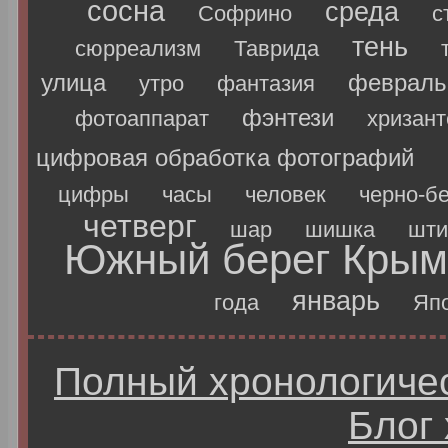
сосна
среда
Софрино
с
тень
сюрреализм
Таврида
улица
февраль
утро
фантазия
фэнтези
фотоаппарат
хризан
цифровая обработка фотографий
цифры
часы
человек
черно-б
четверг
шар
шишка
шти
Южный берег Крым
январь
года
Яп
Полный хронологичес
Блог