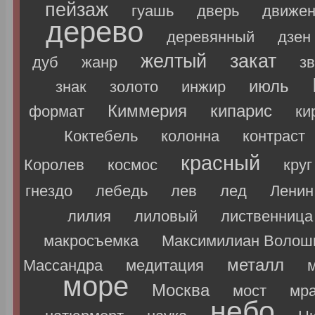
пейзаж
гуашь
дверь
движен
дерево
деревянный
дзен
желтый
закат
дуб
жанр
з
июль
знак
золото
инжир
Киммерия
кипарис
формат
ки
Коктебель
колонна
контраст
красный
Королев
космос
круг
гнездо
лебедь
лев
лед
Ленин
лилия
лиловый
лиственница
макросъемка
Максимилиан Волош
металл
Массандра
медитация
море
Москва
мост
мр
небо