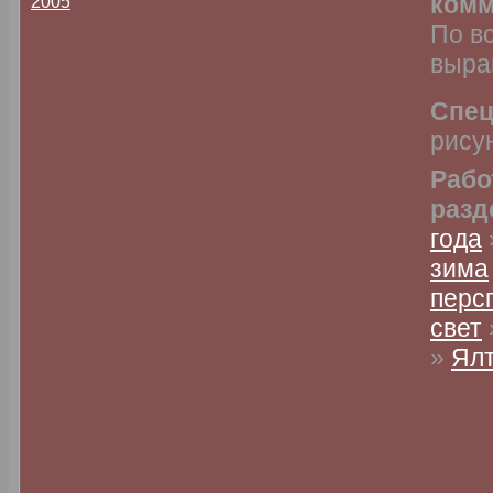
комм
2005
По в
выра
Спец
рису
Рабо
разд
года
зима
перс
свет
»
Ял