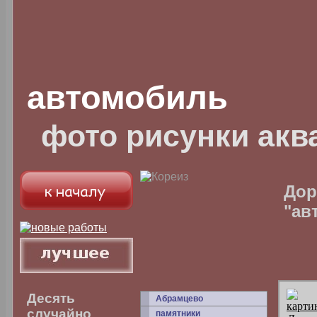
автомобиль
фото рисунки акв
Дор
"ав
Десять
Абрамцево
случайно
памятники