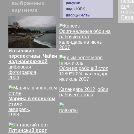
выбранных
рисунки
картинок
виды ЮБК
дворцы Ялты
Оригинальные обои на
рабочий стол:
календарь на июнь
2007
Ялтинские
перспективы. Чайки
комм
над набережной
цифровая
тата
Обои на рабочий стол
фотография,
1280*1024: календарь
Крас
2004
на июль 2007
жарк
Календарь 2012
,
обои
почт
рабочего стола
Марина в японском
одни
стиле
прив
акварель,
плакаты
СССР
1998
боле
Сто 
Ялтинский порт