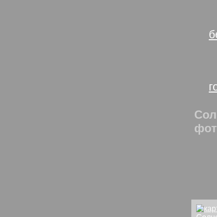
В
В
б
В
В
В
г
Сол
фот