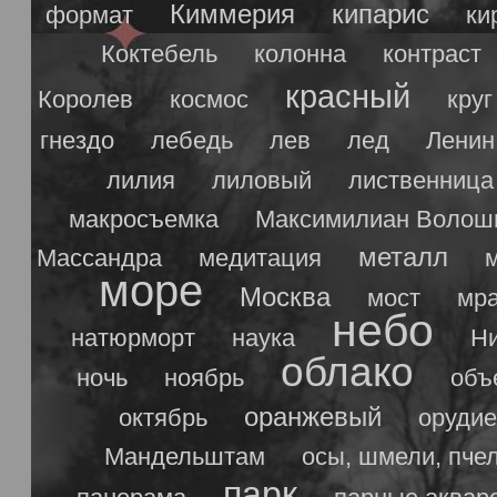
Киммерия
кипарис
формат
ки
Коктебель
колонна
контраст
красный
Королев
космос
круг
гнездо
лебедь
лев
лед
Ленин
лилия
лиловый
лиственница
макросъемка
Максимилиан Волош
металл
Массандра
медитация
море
Москва
мост
мр
небо
натюрморт
наука
Ни
облако
ночь
ноябрь
объ
оранжевый
октябрь
орудие
Мандельштам
осы, шмели, пче
парк