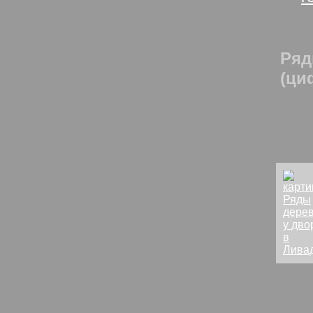
В
Ряд
(ци