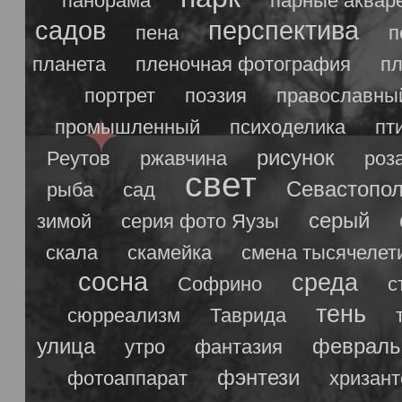
панорама
парные аквар
садов
перспектива
пена
п
планета
пленочная фотография
п
портрет
поэзия
православны
промышленный
психоделика
пт
рисунок
Реутов
ржавчина
роз
свет
Севастопо
рыба
сад
серый
зимой
серия фото Яузы
скала
скамейка
смена тысячелет
сосна
среда
Софрино
с
тень
сюрреализм
Таврида
улица
февраль
утро
фантазия
фэнтези
фотоаппарат
хризан