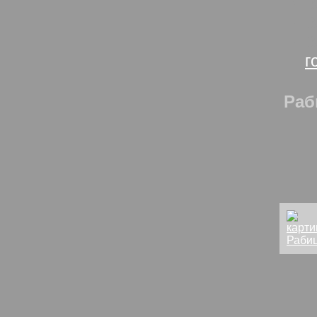
В
В
В
г
Раб