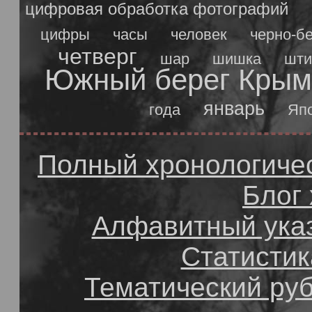
цифровая обработка фотографий
цифры
часы
человек
черно-б
четверг
шар
шишка
шти
Южный берег Крым
январь
года
Яп
Полный хронологичес
Блог
Алфавитный ука
Статистик
Тематический ру