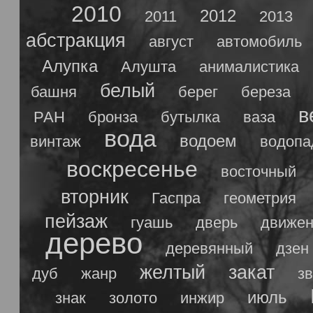
2010
2012
2011
2013
абстракция
август
автомобиль
Алупка
Алушта
анималистика
белый
башня
берег
береза
в
РАН
бронза
бутылка
ваза
вода
водоем
винтаж
водопа
воскресенье
восточный
вторник
Гаспра
геометрия
пейзаж
гуашь
дверь
движен
дерево
деревянный
дзен
желтый
закат
дуб
жанр
з
июль
знак
золото
инжир