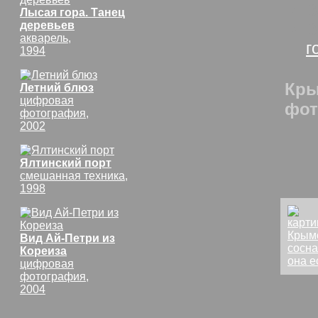
В
Лысая гора. Танец
деревьев
В
акварель,
г
1994
Кры
Летний блюз
цифровая
фот
фотография,
2002
Ялтинский порт
смешанная техника,
1998
Вид Ай-Петри из
Кореиза
цифровая
фотография,
2004