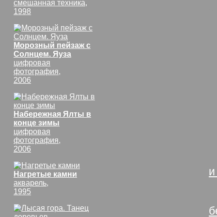
смешанная техника,
раб
1998
В
В
Морозный пейзаж с
В
Солнцем. Яуза
цифровая
В
фотография,
В
2006
В
В
Набережная Ялты в
В
конце зимы
В
цифровая
фотография,
В
2006
В
и
Нагретые камни
В
акварель,
1995
В
б