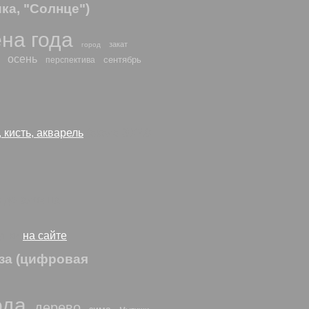
ка, "Солнце")
на года
закат
город
осень
сентябрь
перспектива
, кисть, акварель
(около 30*40
 деталях на
сунки
на сайте
за (цифровая
ода
дерево