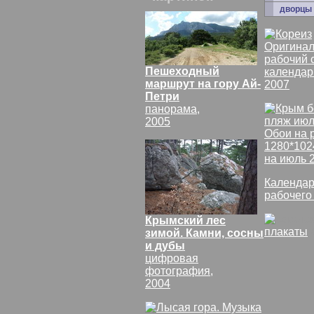
дворцы
Оригинал
рабочий 
Пешеходный
календар
маршрут на гору Ай-
2007
Петри
панорама,
2005
Обои на 
1280*102
на июль 
Календар
рабочего
Крымский лес
плакаты
зимой. Камни, сосны
и дубы
цифровая
фотография,
2004