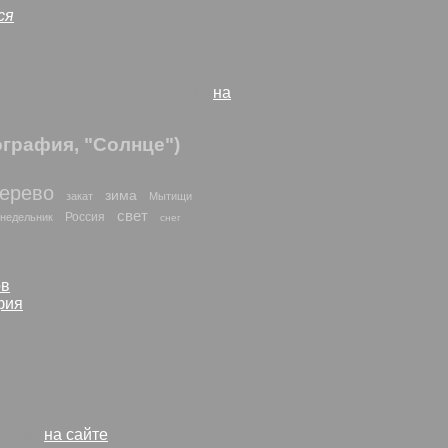
ся
айти похожие фото и рисунки
на
графия, "Солнце")
ерево
зима
закат
Мытищи
свет
Россия
недельник
снег
ов
фия
p)
рк - все таяло.
исунки
на сайте