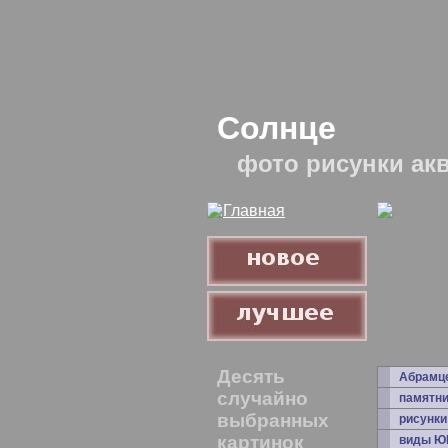
Солнце
фото рисунки ак
Десять
Абрамц
случайно
памятни
выбранных
рисунки
картинок
виды Ю