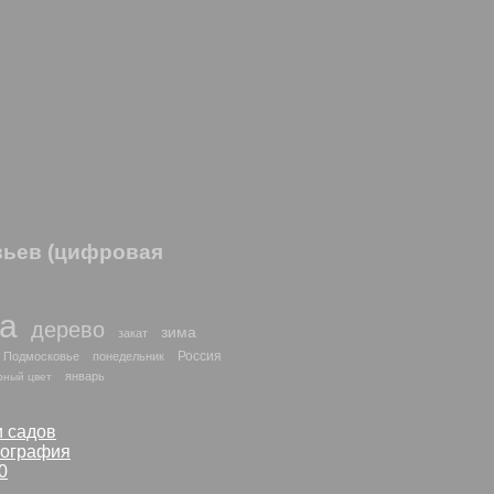
евьев (цифровая
да
дерево
зима
закат
Россия
Подмосковье
понедельник
январь
рный цвет
и садов
тография
0
(4Mp)