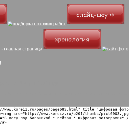
я
ресенье, 5 марта 2000 года
сли бы только не большое количество туристического му
ользуйте следующий код для вставки изображения в свой б