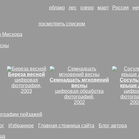
й
относится к темам:
облако
лес
озеро
март
Россия
не
тематике работ (
посмотреть списком
):
о Мисхора
есны
Береза весной
цифровая
Семнадцать мгновений
Сосуль
фотография,
весны
крыше 
2003
цифровая обработка
цифро
фотографий,
фотогр
2002
200
ографии пейзажей
ог
*
Избранное
*
Главная страница сайта
*
Блог автора
ца
(или просто кликните по большой картинке)