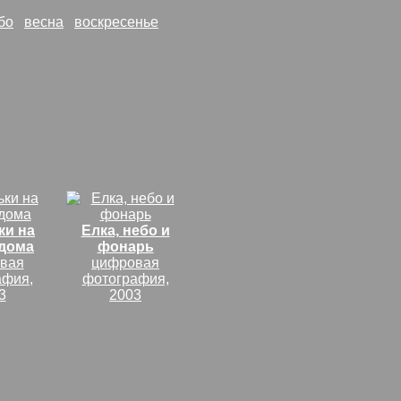
бо
весна
воскресенье
ки на
Елка, небо и
дома
фонарь
вая
цифровая
афия,
фотография,
3
2003