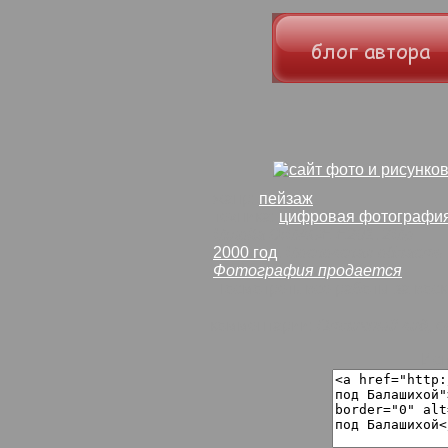
жанр:
пейзаж
техника:
цифровая фотографи
Minolta DiMAGE E201
,
2Mp
2000 год
,
Московская область
Фотография продается
Посмотреть все работы за воск
комментарии:
Отличный вид, е
Исп