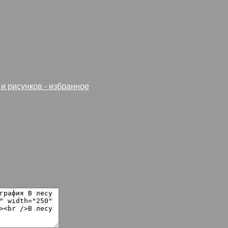
сора.
лог: