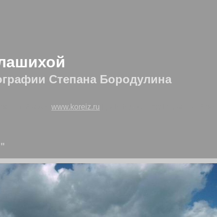
алашихой
ографии Степана Бородулина
ские пейзажи:
www.koreiz.ru
| painting watercolors (английск
"