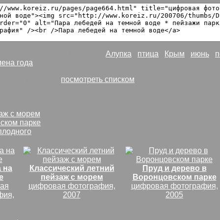
ой воде
относится к темам:
Алупка
птица
Крым
июнь
п
ена года
тематике работ (
посмотреть списком
):
аж с морем
вском парке
плодного
 на
Классический летний
Пруд и дерево в
е
пейзаж с морем
Воронцовском парке
ая
цифровая фотография,
цифровая фотография,
фия,
2007
2005