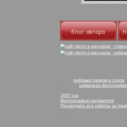
Пара лебедей на те
жанр:
пейзажи парков и садов
техника:
цифровая фотографи
FinePix s5100
,
4Mp
2007 год
,
Алупка
Фотография продается
Посмотреть все работы за поне
комментарии:
Пруды с лебедям
Исп