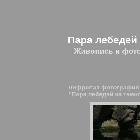
Пара лебедей
Живопись и фот
Мои крым
цифровая фотография
"Пара лебедей на темн