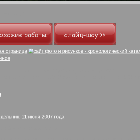
мной воде
выдержка:
1/600 sec
диафрагма:
f/6.3
чувствительность:
ISO 64
фокусное расстояние:
40.50 m
я
дельник, 11 июня 2007 года
и в Воронцовском парке.
ользуйте следующий код для вставки изображения в свой б