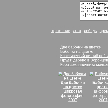
работа
Пара лебедей на темн
отражение
лето
лебедь
врем
несколько наиболее близких по 
Две бабочки на цветке
Бабочка на цветке
Классический летний пейз
Пруд и дерево в Воронцо
Кора земляничника мелко
Две бабочки
Бабочка
на цветке
цветк
цифровая
цифров
фотография,
фотогра
2007
2007