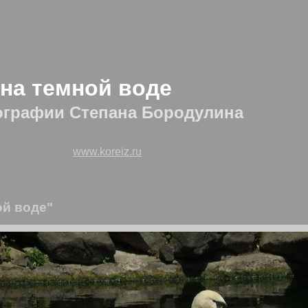
 на темной воде
ографии Степана Бородулина
ские пейзажи:
www.koreiz.ru
| painting watercolors (английск
ой воде"