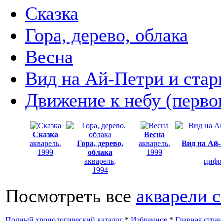
Сказка
Гора, дерево, облака
Весна
Вид на Ай-Петри и стар
Движение к небу (перво
Сказка
Весна
акварель,
Гора, дерево,
акварель,
Вид на Ай-
1999
облака
1999
акварель,
цифр
1994
Посмотреть все
акварели 
Полный хронологический каталог
*
Избранное
*
Главная стра